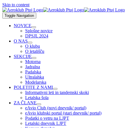
Skip to content
Toggle Navigation
NOVICE
Splošne novice
DPSJL 2024
O NAS
O klubu
O letališču
SEKCIJE
Motorna
Jadralna
Padalska
Ultralahka
Modelarska
POLETITE Z NAMI
Informativni leti in tandemski skoki
Letalska šola
ZA ČLANE
eAvio Club (novi dnevnik/ portal)
eAvio klubski portal (stari dnevnik/ portal)
Podatki o vetru na LJPT
Letalski dnevnik LJPT