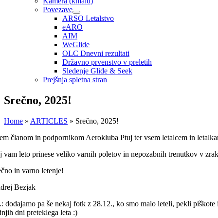
Kamera (kmalu)
Povezave
ARSO Letalstvo
eARO
AIM
WeGlide
OLC Dnevni rezultati
Državno prvenstvo v preletih
Sledenje Glide & Seek
Prejšnja spletna stran
Srečno, 2025!
Home
»
ARTICLES
»
Srečno, 2025!
em članom in podpornikom Aerokluba Ptuj ter vsem letalcem in letalka
j vam leto prinese veliko varnih poletov in nepozabnih trenutkov v zra
ečno in varno letenje!
drej Bezjak
s.: dodajamo pa še nekaj fotk z 28.12., ko smo malo leteli, pekli piško
njih dni preteklega leta :)