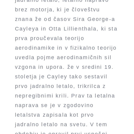
brez motorja, ki je človeštvu
znana že od časov Sira George-a
Cayleya in Otta Lillienthala, ki sta
prva proučevala teorijo
aerodinamike in v fizikalno teorijo
uvedla pojme aerodinamičnih sil
vzgona in upora. že v sredini 19.
stoletja je Cayley tako sestavil
prvo jadralno letalo, trikrilca z
nepregibnimi krili. Prav ta letalna
naprava se je v zgodovino
letalstva zapisala kot prvo
jadralno letalo na svetu. V tem
obdobju je opravil prvi uspešni