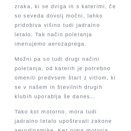
zraka, ki se dviga in s katerimi, če
so seveda dovolj močni, lahko
pridobiva višino tudi jadralno
letalo. Tak način poletanja
imenujemo aerozaprega.
Možni pa so tudi drugi načini
poletanja, od katerih je potrebno
omeniti predvsem štart z vitlom, ki
se v našem in številnih drugih
klubih uporablja še danes…
Tako kot motorno, mora tudi
jadralno letalo upoštevati zakone
aerodinamike. Ker nima motorja,