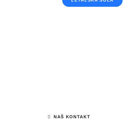
LETALSKA ŠOLA
Vas zanima več?
IMATE MORDA ŽELJO POLETETI
Z JADRALNIM LETALOM?
NAŠ KONTAKT