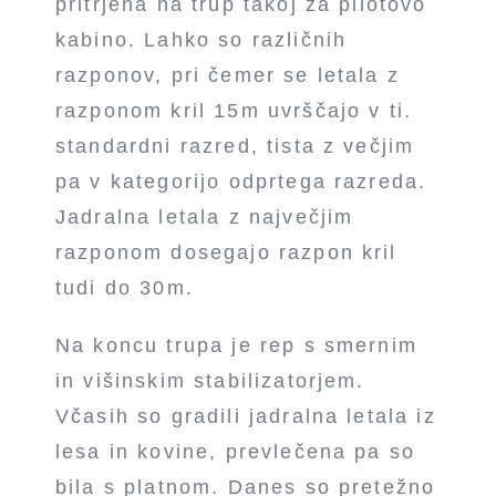
pritrjena na trup takoj za pilotovo
kabino. Lahko so različnih
razponov, pri čemer se letala z
razponom kril 15m uvrščajo v ti.
standardni razred, tista z večjim
pa v kategorijo odprtega razreda.
Jadralna letala z največjim
razponom dosegajo razpon kril
tudi do 30m.
Na koncu trupa je rep s smernim
in višinskim stabilizatorjem.
Včasih so gradili jadralna letala iz
lesa in kovine, prevlečena pa so
bila s platnom. Danes so pretežno