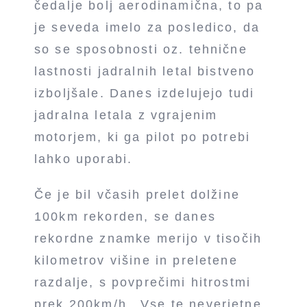
čedalje bolj aerodinamična, to pa
je seveda imelo za posledico, da
so se sposobnosti oz. tehnične
lastnosti jadralnih letal bistveno
izboljšale. Danes izdelujejo tudi
jadralna letala z vgrajenim
motorjem, ki ga pilot po potrebi
lahko uporabi.
Če je bil včasih prelet dolžine
100km rekorden, se danes
rekordne znamke merijo v tisočih
kilometrov višine in preletene
razdalje, s povprečimi hitrostmi
prek 200km/h…Vse te neverjetne