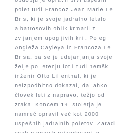
polet tudi Francoz Jean Marie Le
Bris, ki je svoje jadralno letalo
albatrosovih oblik krmaril z
zvijanjem upogljivih kril. Poleg
Angleža Cayleya in Francoza Le
Brisa, pa se je udejanjanja svoje
želje po letenju lotil tudi nemški
inženir Otto Lilienthal, ki je
neizpodbitno dokazal, da lahko
človek leti z napravo, težjo od
zraka. Koncem 19. stoletja je
namreč opravil več kot 2000
uspešnih jadralnih poletov. Zaradi
vseh njegovih prizadevanj in