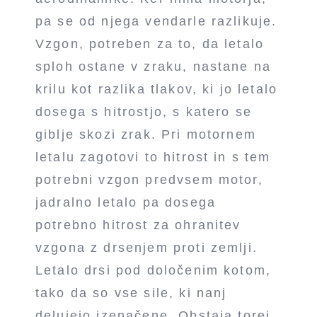
pa se od njega vendarle razlikuje.
Vzgon, potreben za to, da letalo
sploh ostane v zraku, nastane na
krilu kot razlika tlakov, ki jo letalo
dosega s hitrostjo, s katero se
giblje skozi zrak. Pri motornem
letalu zagotovi to hitrost in s tem
potrebni vzgon predvsem motor,
jadralno letalo pa dosega
potrebno hitrost za ohranitev
vzgona z drsenjem proti zemlji.
Letalo drsi pod določenim kotom,
tako da so vse sile, ki nanj
delujejo izenačene. Obstaja torej