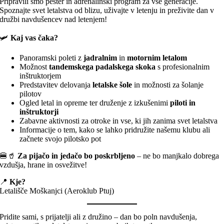
Pripravili smo pester in adrenalinski program za vse generacije.
Spoznajte svet letalstva od blizu, uživajte v letenju in preživite dan v
družbi navdušencev nad letenjem!
🛩️
Kaj vas čaka?
Panoramski poleti z
jadralnim
in
motornim letalom
Možnost
tandemskega padalskega skoka
s profesionalnim
inštruktorjem
Predstavitev delovanja
letalske šole
in možnosti za šolanje
pilotov
Ogled letal in opreme ter druženje z izkušenimi
piloti in
inštruktorji
Zabavne aktivnosti za otroke in vse, ki jih zanima svet letalstva
Informacije o tem, kako se lahko pridružite našemu klubu ali
začnete svojo pilotsko pot
🍔🥤
Za pijačo in jedačo bo poskrbljeno
– ne bo manjkalo dobrega
vzdušja, hrane in osvežitve!
📍
Kje?
Letališče Moškanjci (Aeroklub Ptuj)
Pridite sami, s prijatelji ali z družino – dan bo poln navdušenja,