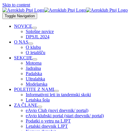
Skip to content
Toggle Navigation
NOVICE
Splošne novice
DPSJL 2024
O NAS
O klubu
O letališču
SEKCIJE
Motorna
Jadralna
Padalska
Ultralahka
Modelarska
POLETITE Z NAMI
Informativni leti in tandemski skoki
Letalska šola
ZA ČLANE
eAvio Club (novi dnevnik/ portal)
eAvio klubski portal (stari dnevnik/ portal)
Podatki o vetru na LJPT
Letalski dnevnik LJPT