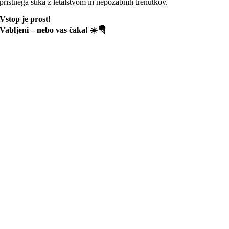
pristnega stika z letalstvom in nepozabnih trenutkov.
Vstop je prost!
Vabljeni – nebo vas čaka! ☀️🪂