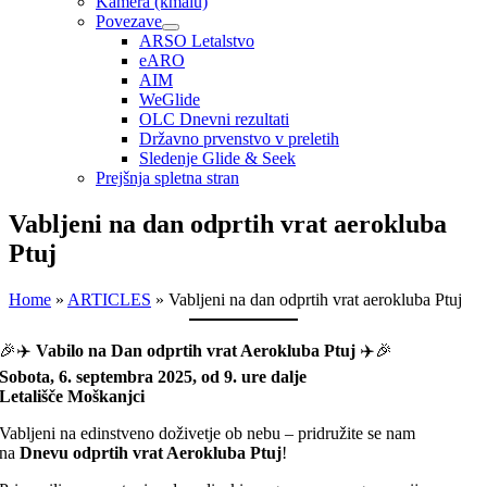
Kamera (kmalu)
Povezave
ARSO Letalstvo
eARO
AIM
WeGlide
OLC Dnevni rezultati
Državno prvenstvo v preletih
Sledenje Glide & Seek
Prejšnja spletna stran
Vabljeni na dan odprtih vrat aerokluba
Ptuj
Home
»
ARTICLES
»
Vabljeni na dan odprtih vrat aerokluba Ptuj
🎉✈️
Vabilo na Dan odprtih vrat Aerokluba Ptuj
✈️🎉
Sobota, 6. septembra 2025, od 9. ure dalje
Letališče Moškanjci
Vabljeni na edinstveno doživetje ob nebu – pridružite se nam
na
Dnevu odprtih vrat Aerokluba Ptuj
!