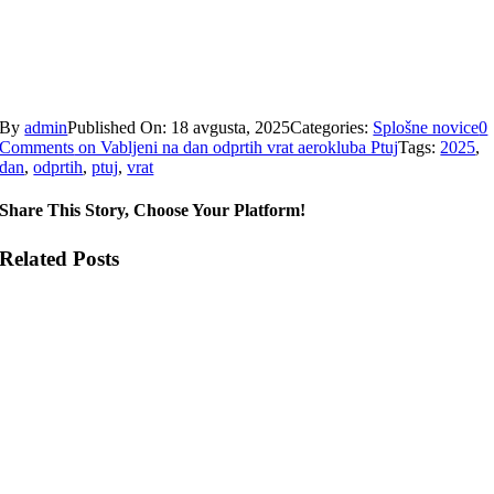
By
admin
Published On: 18 avgusta, 2025
Categories:
Splošne novice
0
Comments
on Vabljeni na dan odprtih vrat aerokluba Ptuj
Tags:
2025
,
dan
,
odprtih
,
ptuj
,
vrat
Share This Story, Choose Your Platform!
Related Posts