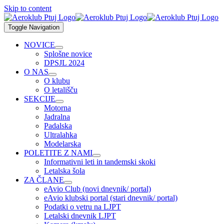
Skip to content
Toggle Navigation
NOVICE
Splošne novice
DPSJL 2024
O NAS
O klubu
O letališču
SEKCIJE
Motorna
Jadralna
Padalska
Ultralahka
Modelarska
POLETITE Z NAMI
Informativni leti in tandemski skoki
Letalska šola
ZA ČLANE
eAvio Club (novi dnevnik/ portal)
eAvio klubski portal (stari dnevnik/ portal)
Podatki o vetru na LJPT
Letalski dnevnik LJPT