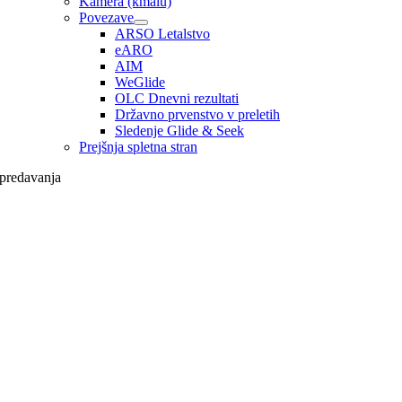
Kamera (kmalu)
Povezave
ARSO Letalstvo
eARO
AIM
WeGlide
OLC Dnevni rezultati
Državno prvenstvo v preletih
Sledenje Glide & Seek
Prejšnja spletna stran
predavanja