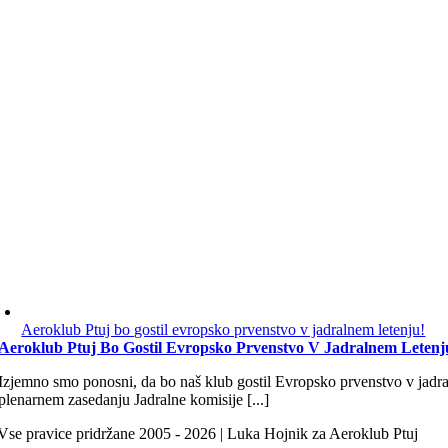
Aeroklub Ptuj bo gostil evropsko prvenstvo v jadralnem letenju!
Aeroklub Ptuj Bo Gostil Evropsko Prvenstvo V Jadralnem Letenj
Izjemno smo ponosni, da bo naš klub gostil Evropsko prvenstvo v jadra
plenarnem zasedanju Jadralne komisije [...]
Vse pravice pridržane 2005 - 2026 | Luka Hojnik za Aeroklub Ptuj