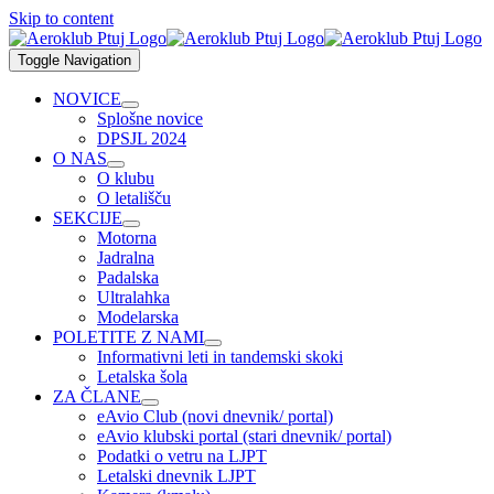
Skip to content
Toggle Navigation
NOVICE
Splošne novice
DPSJL 2024
O NAS
O klubu
O letališču
SEKCIJE
Motorna
Jadralna
Padalska
Ultralahka
Modelarska
POLETITE Z NAMI
Informativni leti in tandemski skoki
Letalska šola
ZA ČLANE
eAvio Club (novi dnevnik/ portal)
eAvio klubski portal (stari dnevnik/ portal)
Podatki o vetru na LJPT
Letalski dnevnik LJPT