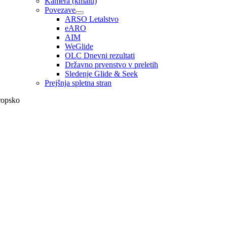
Kamera (kmalu)
Povezave
ARSO Letalstvo
eARO
AIM
WeGlide
OLC Dnevni rezultati
Državno prvenstvo v preletih
Sledenje Glide & Seek
Prejšnja spletna stran
ropsko