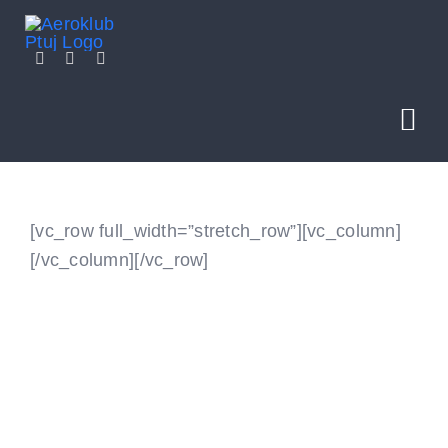
Skip
to
content
Tog
Nav
NOVICE
[vc_row full_width=”stretch_row”][vc_column]
[/vc_column][/vc_row]
O NAS
SEKCIJE
POLETITE Z NAMI