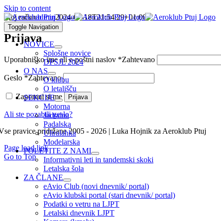
Skip to content
Moj račun
admin
2024-07-18T21:54:29+01:00
Toggle Navigation
Prijava
NOVICE
Splošne novice
Uporabniško ime ali e-poštni naslov
*
Zahtevano
DPSJL 2024
O NAS
Geslo
*
Zahtevano
O klubu
O letališču
Zapomni si me
Prijava
SEKCIJE
Motorna
Ali ste pozabili geslo?
Jadralna
Padalska
Vse pravice pridržane 2005 - 2026 | Luka Hojnik za Aeroklub Ptuj
Ultralahka
Modelarska
Page load link
POLETITE Z NAMI
Go to Top
Informativni leti in tandemski skoki
Letalska šola
ZA ČLANE
eAvio Club (novi dnevnik/ portal)
eAvio klubski portal (stari dnevnik/ portal)
Podatki o vetru na LJPT
Letalski dnevnik LJPT