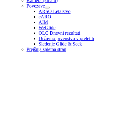
Kamera (kmalu)
Povezave
ARSO Letalstvo
eARO
AIM
WeGlide
OLC Dnevni rezultati
Državno prvenstvo v preletih
Sledenje Glide & Seek
Prejšnja spletna stran